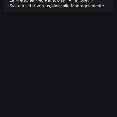
Ein-Personen-Montage.
Das \"All in One\" -
System setzt voraus, dass alle Montagelemente
im Schrank enthalten sind.
Die \"Activedoor\" -
Funktion erhöht die Tragfähigkeit der Türen.
Dank
der neuen Möglichkeit werden alle Arbeiten zur
Montage von Automatisierungs- und
Elektroverteilungsgeräten äußerst effizient und
kostengünstig durchgeführt.