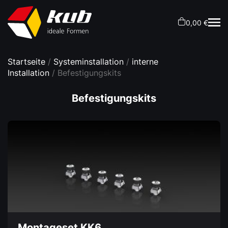
0,00 €
Startseite
/
Systeminstallation
/
interne
Installation
/ Befestigungskits
Befestigungskits
Montageset KK6