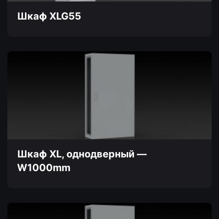
странице
товара.
Шкаф XLG55
Этот
товар
имеет
несколько
вариаций.
Опции
можно
выбрать
на
странице
товара.
Шкаф XL, однодверный —
W1000mm
Этот
товар
имеет