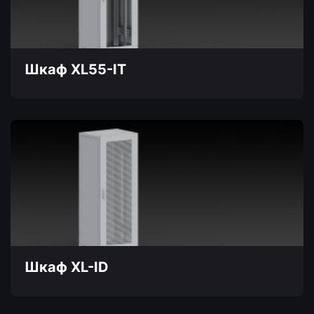
можно
выбрать
на
странице
товара.
Шкаф XL55-IT
Этот
товар
имеет
несколько
вариаций.
Опции
можно
выбрать
на
странице
товара.
Шкаф XL-ID
Этот