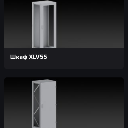
имеет
несколько
вариаций.
Опции
можно
выбрать
на
странице
товара.
Шкаф XLV55
Этот
товар
имеет
несколько
вариаций.
Опции
можно
выбрать
на