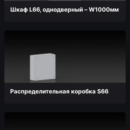
странице
товара.
Шкаф L66, однодверный – W1000мм
Этот
товар
имеет
несколько
вариаций.
Опции
можно
выбрать
на
странице
товара.
Распределительная коробка S66
Этот
товар
имеет
несколько