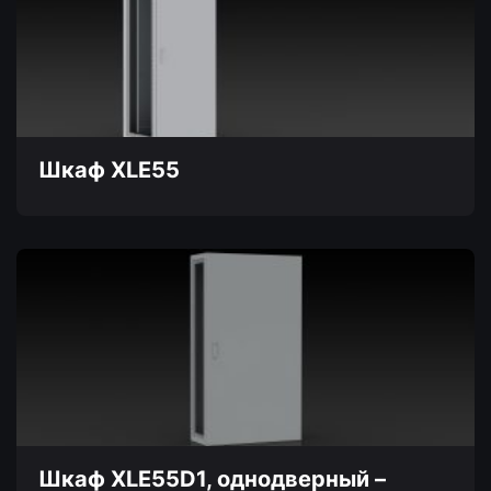
вариаций.
Опции
можно
выбрать
на
странице
товара.
Шкаф XLE55
Этот
товар
имеет
несколько
вариаций.
Опции
можно
выбрать
на
странице
товара.
Шкаф XLE55D1, однодверный –