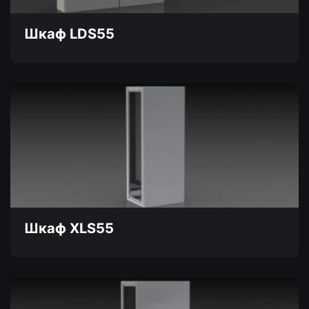
странице
товара.
Шкаф LDS55
Этот
товар
имеет
несколько
вариаций.
Опции
можно
выбрать
на
странице
товара.
Шкаф XLS55
Этот
товар
имеет