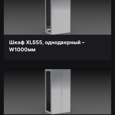
несколько
вариаций.
Опции
можно
выбрать
на
странице
товара.
Шкаф XLS55, однодверный –
W1000мм
Этот
товар
имеет
несколько
вариаций.
Опции
можно
выбрать
на
странице