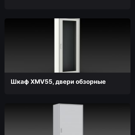
Этот
товар
имеет
несколько
вариаций.
Опции
можно
выбрать
на
странице
товара.
Шкаф XMV55, двери обзорные
Этот
товар
имеет
несколько
вариаций.
Опции