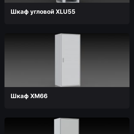
странице
товара.
Шкаф угловой XLU55
Этот
товар
имеет
несколько
вариаций.
Опции
можно
выбрать
на
странице
товара.
Шкаф XM66
Этот
товар
имеет
несколько