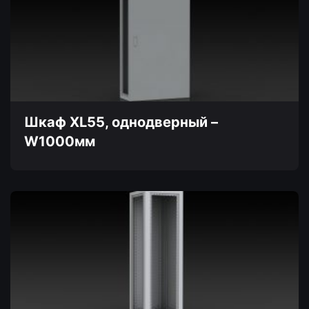
несколько
вариаций.
Опции
можно
выбрать
на
странице
товара.
Шкаф XL55, однодверный –
W1000мм
Этот
товар
имеет
несколько
вариаций.
Опции
можно
выбрать
на