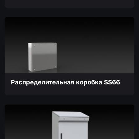
Этот
товар
имеет
несколько
вариаций.
Опции
можно
выбрать
на
странице
товара.
Распределительная коробка SS66
Этот
товар
имеет
несколько
вариаций.
Опции