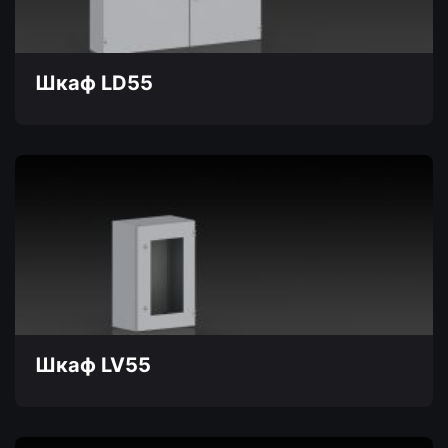
выбрать
на
странице
товара.
Шкаф LD55
Этот
товар
имеет
несколько
вариаций.
Опции
можно
выбрать
на
странице
товара.
Шкаф LV55
Этот
товар