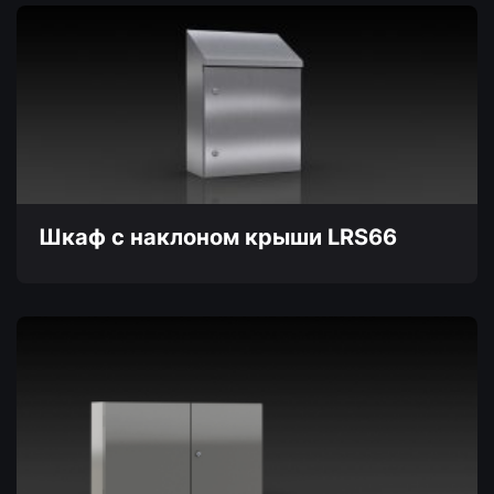
товар
имеет
несколько
вариаций.
Опции
можно
выбрать
на
странице
товара.
Шкаф с наклоном крыши LRS66
Этот
товар
имеет
несколько
вариаций.
Опции
можно
выбрать
на