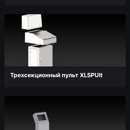
Этот
товар
имеет
несколько
вариаций.
Опции
можно
выбрать
на
странице
товара.
Трехсекционный пульт XLSPUlt
Этот
товар
имеет
несколько
вариаций.
Опции
можно