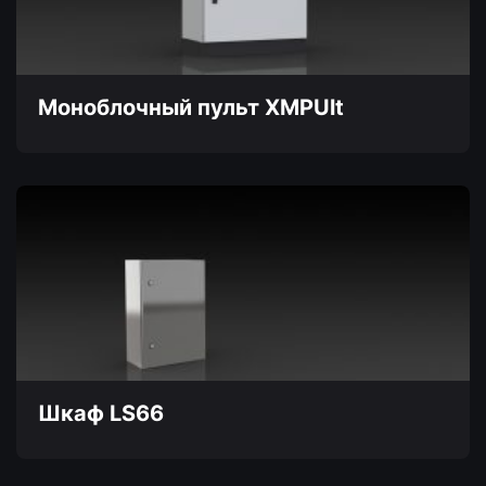
можно
выбрать
на
странице
товара.
Моноблочный пульт XMPUlt
Этот
товар
имеет
несколько
вариаций.
Опции
можно
выбрать
на
странице
товара.
Шкаф LS66
Этот