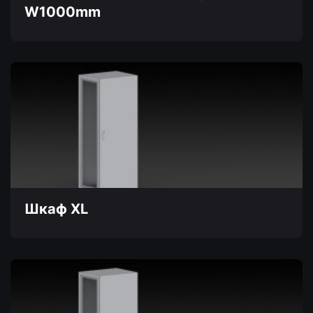
W1000mm
Этот
товар
имеет
несколько
вариаций.
Опции
можно
выбрать
на
странице
товара.
Шкаф XL
Этот
товар
имеет
несколько
вариаций.