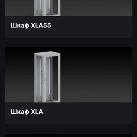
выбрать
на
странице
товара.
Шкаф XLA55
Этот
товар
имеет
несколько
вариаций.
Опции
можно
выбрать
на
странице
товара.
Шкаф XLA
Этот
товар