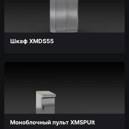
вариаций.
Опции
можно
выбрать
на
странице
товара.
Шкаф XMDS55
Этот
товар
имеет
несколько
вариаций.
Опции
можно
выбрать
на
странице
товара.
Моноблочный пульт XMSPUlt