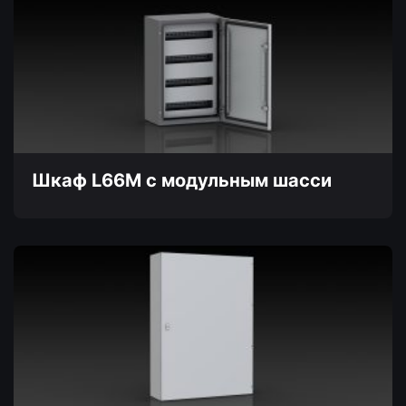
имеет
несколько
вариаций.
Опции
можно
выбрать
на
странице
товара.
Шкаф L66M с модульным шасси
Этот
товар
имеет
несколько
вариаций.
Опции
можно
выбрать
на