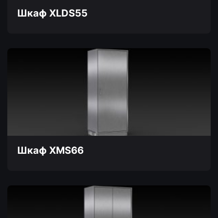
товара.
Шкаф XLDS55
Этот
товар
имеет
несколько
вариаций.
Опции
можно
выбрать
на
странице
товара.
Шкаф XMS66
Этот
товар
имеет
несколько