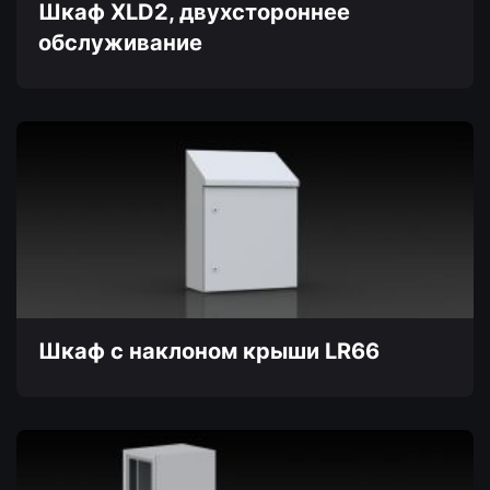
товара.
Шкаф XLD2, двухстороннее
обслуживание
Этот
товар
имеет
несколько
вариаций.
Опции
можно
выбрать
на
странице
товара.
Шкаф с наклоном крыши LR66
Этот
товар
имеет
несколько