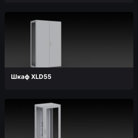
Этот
товар
имеет
несколько
вариаций.
Опции
можно
выбрать
на
странице
товара.
Шкаф XLD55
Этот
товар
имеет
несколько
вариаций.
Опции
можно