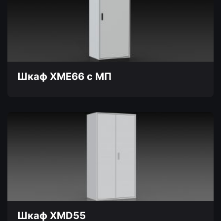
вариаций.
Опции
можно
выбрать
на
странице
товара.
Шкаф XME66 с МП
Этот
товар
имеет
несколько
вариаций.
Опции
можно
выбрать
на
странице
товара.
Шкаф XMD55