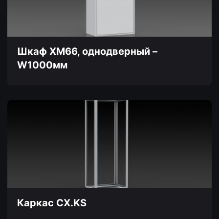
можно
выбрать
на
странице
товара.
Шкаф XM66, однодверный –
W1000мм
Этот
товар
имеет
несколько
вариаций.
Опции
можно
выбрать
на
странице
товара.
Каркас CX.KS