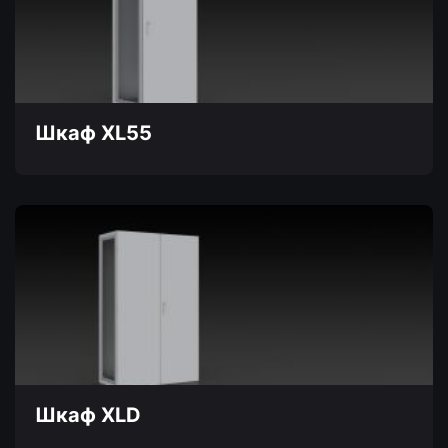
Опции
можно
выбрать
на
странице
товара.
Шкаф XL55
Этот
товар
имеет
несколько
вариаций.
Опции
можно
выбрать
на
странице
товара.
Шкаф XLD