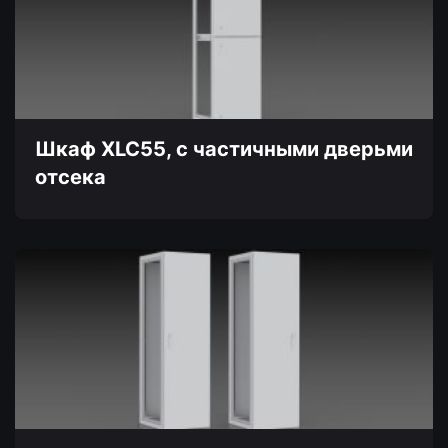
вариаций.
Опции
можно
выбрать
на
странице
товара.
Шкаф XLC55, с частичными дверьми
отсека
Этот
товар
имеет
несколько
вариаций.
Опции
можно
выбрать
на
странице