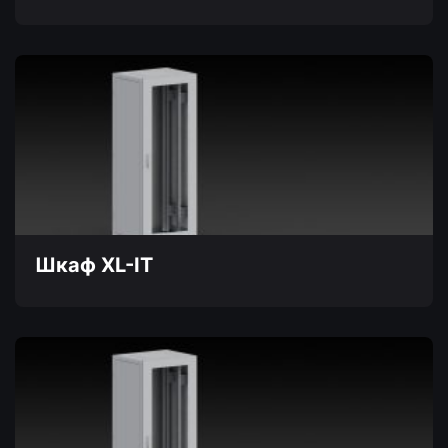
Шкаф XL-IT
Этот
товар
имеет
несколько
вариаций.
Опции