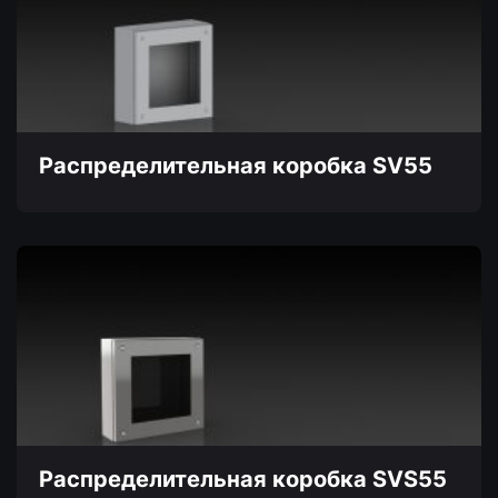
вариаций.
Опции
можно
выбрать
на
странице
товара.
Распределительная коробка SV55
Этот
товар
имеет
несколько
вариаций.
Опции
можно
выбрать
на
странице
товара.
Распределительная коробка SVS55