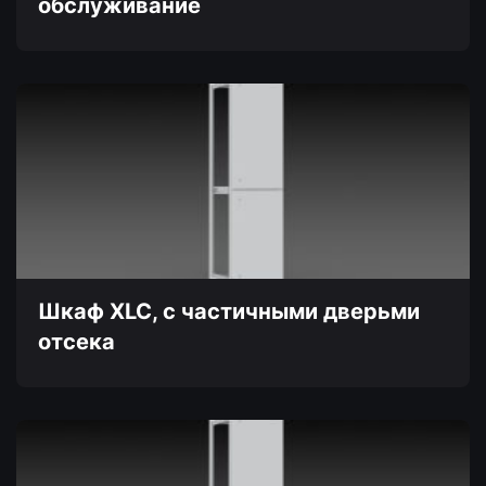
обслуживание
Этот
товар
имеет
несколько
вариаций.
Опции
можно
выбрать
на
странице
товара.
Шкаф XLC, с частичными дверьми
отсека
Этот
товар
имеет
несколько