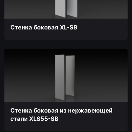
выбрать
на
странице
товара.
Стенка боковая XL-SB
Этот
товар
имеет
несколько
вариаций.
Опции
можно
выбрать
на
странице
товара.
Стенка боковая из нержавеющей
стали XLS55-SB