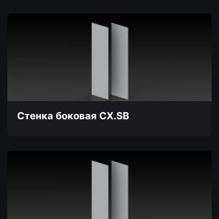
Этот
товар
имеет
несколько
вариаций.
Опции
можно
выбрать
на
странице
товара.
Стенка боковая CX.SB
Этот
товар
имеет
несколько
вариаций.
Опции
можно
выбрать