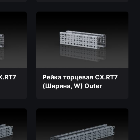
X.RT7
Рейка торцевая CX.RT7
(Ширина, W) Outer
Этот
товар
имеет
несколько
вариаций.
Опции