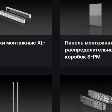
несколько
вариаций.
Опции
можно
выбрать
на
странице
товара.
ки монтажные XL-
Панель монтажна
распределительн
коробок S-PM
Этот
товар
имеет
несколько
вариаций.
Опции
можно
выбрать