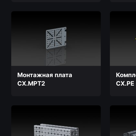
Этот
товар
имеет
несколько
вариаций.
Опции
можно
выбрать
на
странице
товара.
Монтажная плата
Компл
CX.MPT2
CX.PE