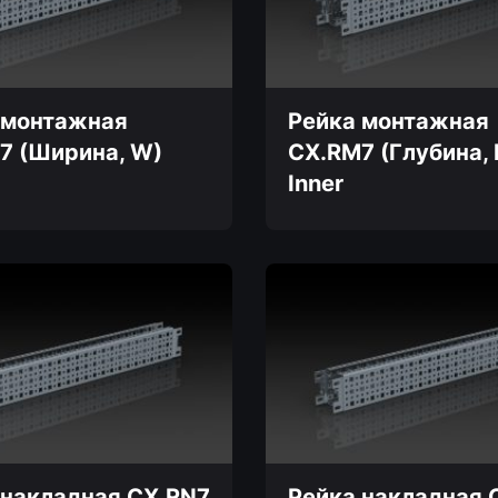
можно
выбрать
на
странице
товара.
 монтажная
Рейка монтажная
7 (Ширина, W)
CX.RM7 (Глубина, 
Inner
Этот
товар
имеет
несколько
вариаций.
Опции
можно
выбрать
на
странице
товара.
 накладная CX.RN7
Рейка накладная 