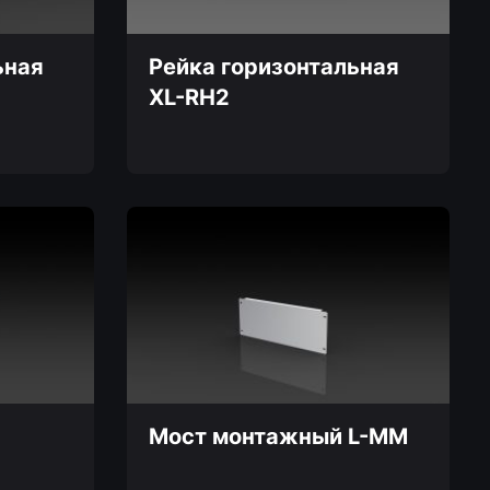
странице
товара.
ьная
Рейка горизонтальная
XL-RH2
Этот
товар
имеет
несколько
вариаций.
Опции
можно
выбрать
на
странице
товара.
Мост монтажный L-MM