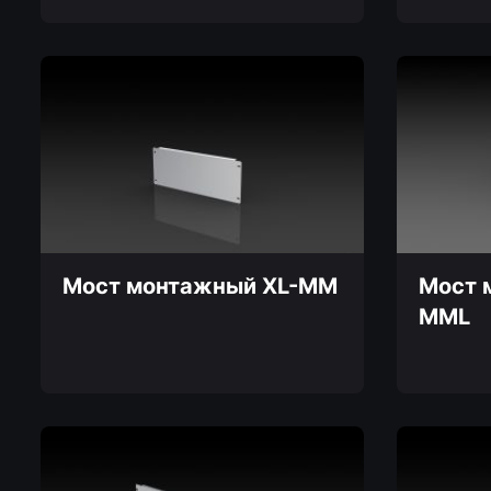
Этот
товар
Этот
имеет
товар
несколько
имеет
вариаций.
несколько
Опции
вариаций.
можно
Опции
выбрать
можно
на
выбрать
странице
на
товара.
странице
товара.
Мост монтажный XL-MM
Мост 
MML
Этот
товар
имеет
несколько
вариаций.
Опции
можно