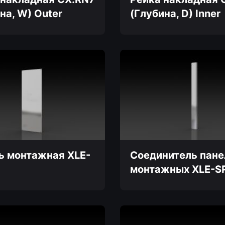
на, W) Outer
(Глубина, D) Inner
Этот
товар
имеет
несколько
вариаций.
Опции
можно
выбрать
на
странице
товара.
ь монтажная XLE-
Соединитель пане
монтажных XLE-S
Этот
товар
имеет