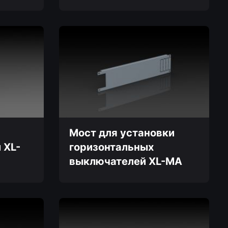
Этот
товар
имеет
несколько
вариаций.
Опции
можно
выбрать
на
странице
товара.
Мост для установки
 XL-
горизонтальных
выключателей XL-MA
Этот
товар
имеет
несколько