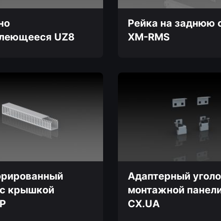
но
Рейка на заднюю 
леющееся UZ8
XM-RMS
Этот
товар
имеет
несколько
вариаций.
Опции
можно
выбрать
на
странице
товара.
рированный
Адаптерный уголо
 с крышкой
монтажной панел
P
CX.UA