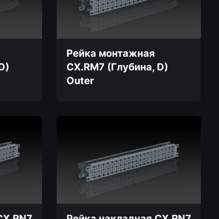
можно
выбрать
на
странице
товара.
Рейка монтажная
D)
CX.RM7 (Глубина, D)
Outer
Этот
товар
имеет
несколько
вариаций.
Опции
можно
выбрать
на
странице
товара.
CX.RN7
Рейка накладная CX.RN7