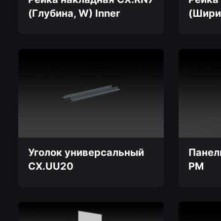
(Глубина, W) Inner
(Шири
Этот
Этот
товар
товар
имеет
имеет
несколько
несколько
вариаций.
вариаций.
Опции
Опции
можно
можно
выбрать
выбрать
на
на
странице
странице
товара.
товара.
Уголок универсальный
Панел
CX.UU20
PM
Этот
товар
имеет