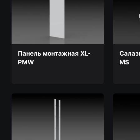
несколько
вариаций.
Опции
можно
выбрать
на
странице
товара.
Панель монтажная XL-
Салаз
PMW
MS
Этот
Этот
товар
товар
имеет
имеет
несколько
несколько
вариаций.
вариаций.
Опции
Опции
можно
можно
выбрать
выбрать
на
на