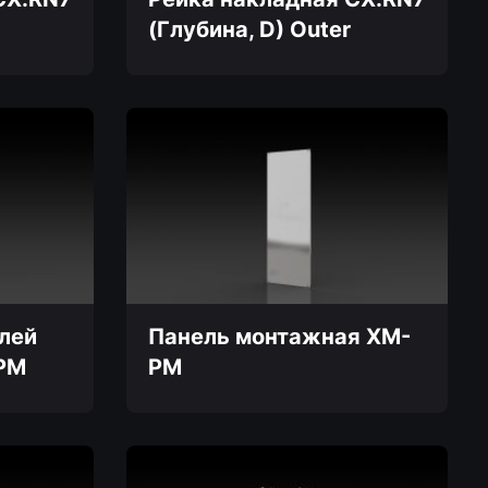
(Глубина, D) Outer
Этот
товар
имеет
несколько
вариаций.
Опции
можно
выбрать
на
странице
товара.
лей
Панель монтажная XM-
PM
PM
Этот
товар
имеет