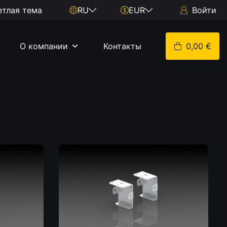
етлая тема
RU
EUR
Войти
О компании
Контакты
0,00 €