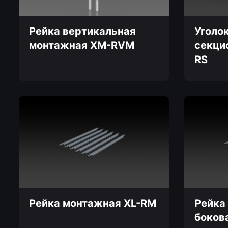
странице
странице
товара.
товара.
Рейка вертикальная
Уголо
монтажная XM-RVM
секци
RS
Этот
товар
Этот
имеет
товар
несколько
имеет
вариаций.
несколько
Опции
вариаций.
можно
Опции
выбрать
можно
на
выбрать
странице
на
товара.
странице
товара.
Рейка монтажная XL-RM
Рейка
боков