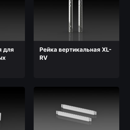
несколько
вариаций.
Опции
можно
выбрать
на
странице
товара.
я для
Рейка вертикальная XL-
ых
RV
Этот
товар
имеет
несколько
вариаций.
Опции
можно
выбрать
на