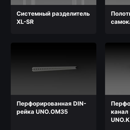
Системный разделитель
Полот
XL-SR
самок
Этот
товар
имеет
несколько
вариаций.
Опции
можно
выбрать
на
странице
товара.
Перфорированная DIN-
Перфо
рейка UNO.OM35
канал
UNO.K