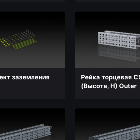
ект заземления
Рейка торцевая C
(Высота, H) Outer
Этот
товар
имеет
несколько
вариаций.
Опции