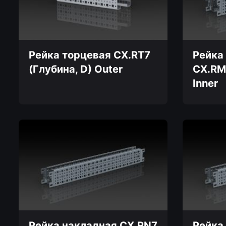
Рейка торцевая CX.RT7
Рейка
(Глубина, D) Outer
CX.RM
Inner
Этот
товар
Этот
имеет
товар
несколько
имеет
вариаций.
несколько
Опции
вариаций.
можно
Опции
выбрать
можно
на
выбрать
странице
на
товара.
странице
товара.
Рейка накладная CX.RN7
Рейка