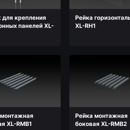
на
странице
товара.
к для крепления
Рейка горизонтал
онных панелей XL-
XL-RH1
Этот
товар
имеет
несколько
вариаций.
Опции
можно
выбрать
на
странице
товара.
 монтажная
Рейка монтажная
ая XL-RMB1
боковая XL-RMB2