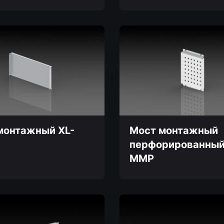
Этот
товар
имеет
несколько
вариаций.
Опции
можно
выбрать
на
странице
товара.
монтажный XL-
Мост монтажный
перфорированный
MMP