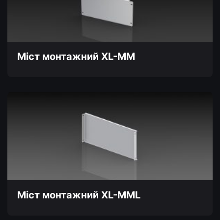
можна
вибрати
на
сторінці
товару
Міст монтажний XL-MM
Цей
товар
має
кілька
варіантів.
Параметри
можна
вибрати
на
сторінці
товару
Міст монтажний XL-MML