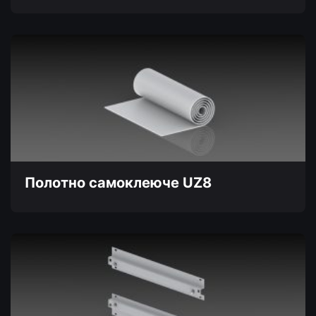
Полотно cамоклеюче UZ8