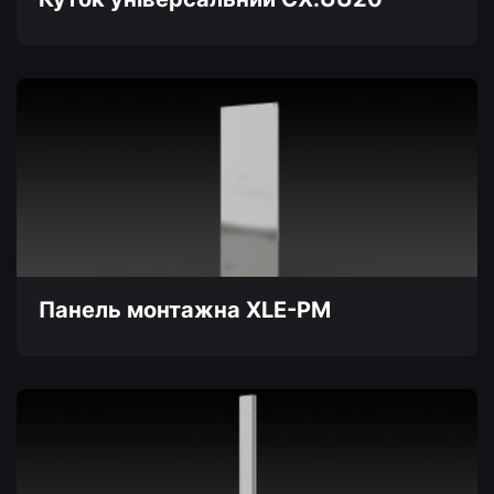
Панель монтажна XLE-PM
Цей
товар
має
кілька
варіантів.
Параметри