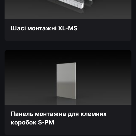
вибрати
на
сторінці
товару
Шасі монтажні XL-MS
Цей
товар
має
кілька
варіантів.
Параметри
можна
вибрати
на
сторінці
товару
Панель монтажна для клемних
коробок S-PM