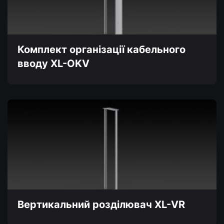
можна
вибрати
на
сторінці
товару
Комплект організації кабельного
вводу XL-OKV
Цей
товар
має
кілька
варіантів.
Параметри
можна
вибрати
на
сторінці
товару
Вертикальний розділювач XL-VR