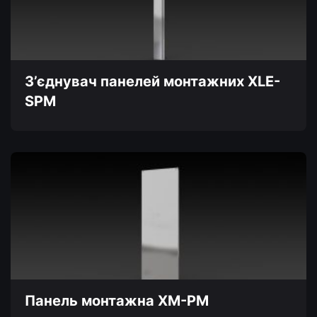
можна
вибрати
на
сторінці
товару
З’єднувач панелей монтажних XLE-
SPM
Цей
товар
має
кілька
варіантів.
Параметри
можна
вибрати
на
сторінці
товару
Панель монтажна XM-PM