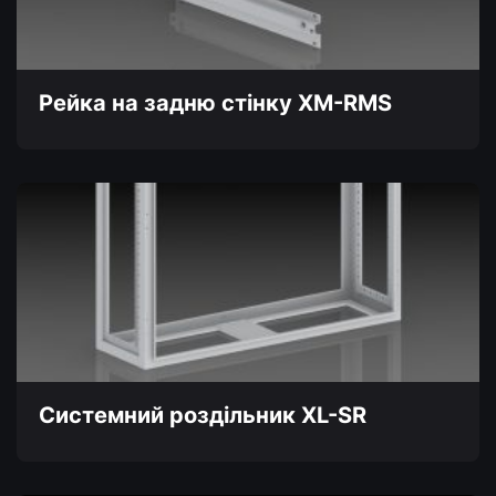
Рейка на задню стінку XM-RMS
Цей
товар
має
кілька
варіантів.
Параметри
можна
вибрати
на
сторінці
товару
Системний роздільник XL-SR
Цей