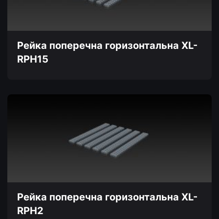
вибрати
на
сторінці
товару
Рейка поперечна горизонтальна XL-
RPH15
Цей
товар
має
кілька
варіантів.
Параметри
можна
вибрати
на
сторінці
товару
Рейка поперечна горизонтальна XL-
RPH2