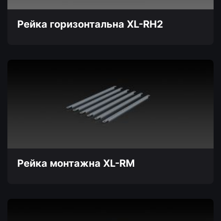
сторінці
товару
Рейка горизонтальна XL-RH2
Цей
товар
має
кілька
варіантів.
Параметри
можна
вибрати
на
сторінці
товару
Рейка монтажна XL-RM
Цей
товар
має