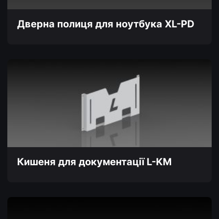
сторінці
товару
Дверна полиця для ноутбука XL-PD
Цей
товар
має
кілька
варіантів.
Параметри
можна
вибрати
на
сторінці
товару
Кишеня для документації L-KM
Цей
товар
має