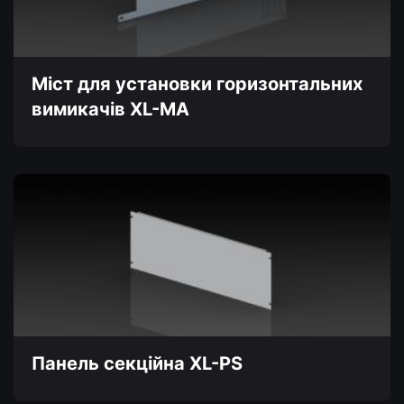
Міст для установки горизонтальних
вимикачів XL-MA
Цей
товар
має
кілька
варіантів.
Параметри
можна
вибрати
на
сторінці
товару
Панель секційна XL-PS