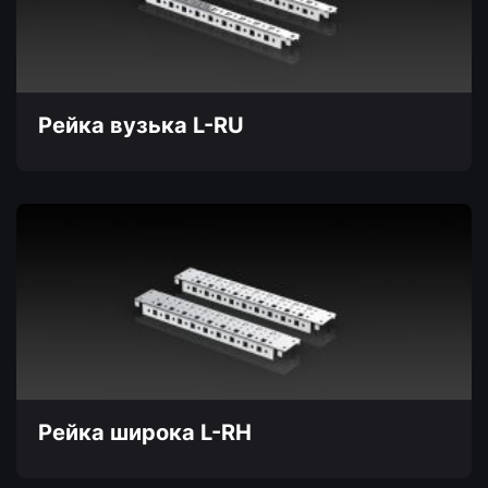
можна
вибрати
на
сторінці
товару
Рейка вузька L-RU
Цей
товар
має
кілька
варіантів.
Параметри
можна
вибрати
на
сторінці
товару
Рейка широка L-RH