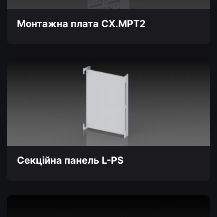
Монтажна плата CX.MPT2
Секційна панель L-PS
Цей
товар
має