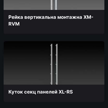
на
сторінці
товару
Рейка вертикальна монтажна XM-
RVM
Цей
товар
має
кілька
варіантів.
Параметри
можна
вибрати
на
сторінці
товару
Куток секц панелей XL-RS
Цей