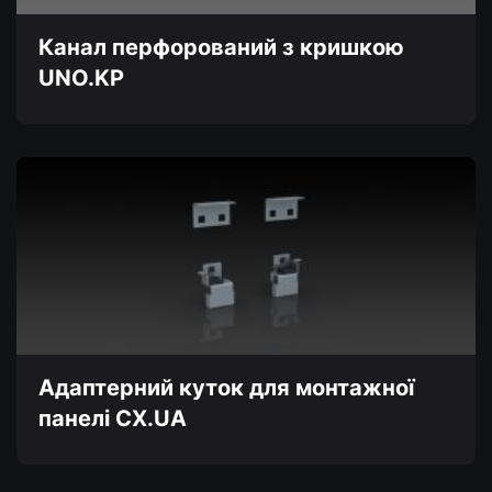
Канал перфорований з кришкою
UNO.KP
Цей
товар
має
кілька
варіантів.
Параметри
можна
вибрати
на
сторінці
товару
Адаптерний куток для монтажної
панелі CX.UA