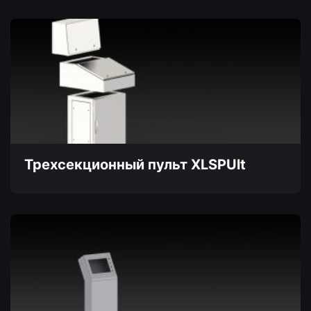
Этот
товар
имеет
несколько
вариаций.
Опции
можно
выбрать
на
странице
товара.
Трехсекционный пульт XLSPUlt
Этот
товар
имеет
несколько
вариаций.
Опции
можно
выбрать