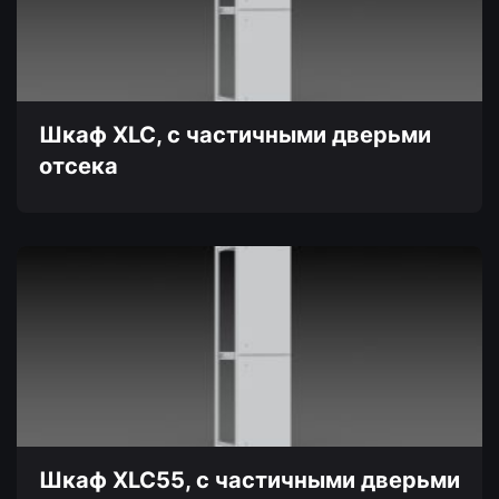
Опции
можно
выбрать
на
странице
товара.
Шкаф XLC, с частичными дверьми
отсека
Этот
товар
имеет
несколько
вариаций.
Опции
можно
выбрать
на
странице
товара.
Шкаф XLC55, с частичными дверьми