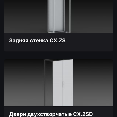
вариаций.
Опции
можно
выбрать
на
странице
товара.
Задняя стенка CX.ZS
Этот
товар
имеет
несколько
вариаций.
Опции
можно
выбрать
на
странице
товара.
Двери двухстворчатые CX.2SD