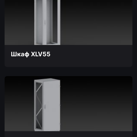
несколько
вариаций.
Опции
можно
выбрать
на
странице
товара.
Шкаф XLV55
Этот
товар
имеет
несколько
вариаций.
Опции
можно
выбрать
на
странице