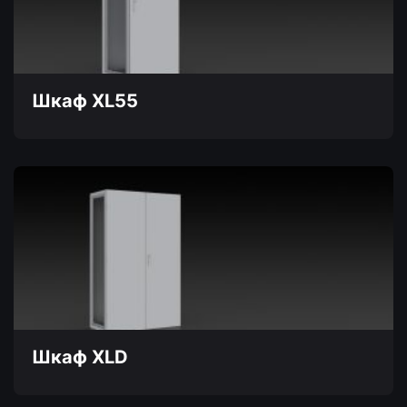
можно
выбрать
на
странице
товара.
Шкаф XL55
Этот
товар
имеет
несколько
вариаций.
Опции
можно
выбрать
на
странице
товара.
Шкаф XLD
Этот