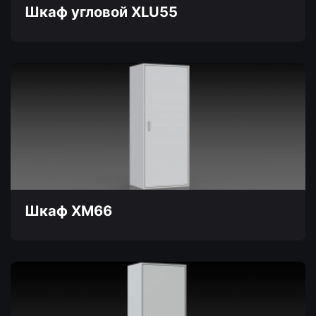
товара.
Шкаф угловой XLU55
Этот
товар
имеет
несколько
вариаций.
Опции
можно
выбрать
на
странице
товара.
Шкаф XM66
Этот
товар
имеет
несколько
вариаций.