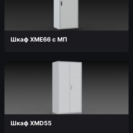
Опции
можно
выбрать
на
странице
товара.
Шкаф XME66 с МП
Этот
товар
имеет
несколько
вариаций.
Опции
можно
выбрать
на
странице
товара.
Шкаф XMD55