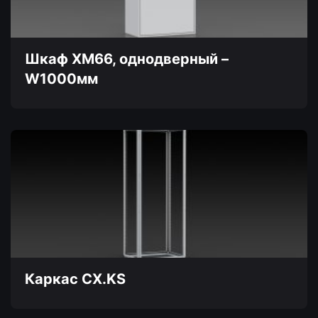
выбрать
на
странице
товара.
Шкаф XM66, однодверный –
W1000мм
Этот
товар
имеет
несколько
вариаций.
Опции
можно
выбрать
на
странице
товара.
Каркас CX.KS
Этот