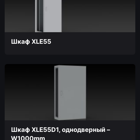
Опции
можно
выбрать
на
странице
товара.
Шкаф XLE55
Этот
товар
имеет
несколько
вариаций.
Опции
можно
выбрать
на
странице
товара.
Шкаф XLE55D1, однодверный –
W1000mm