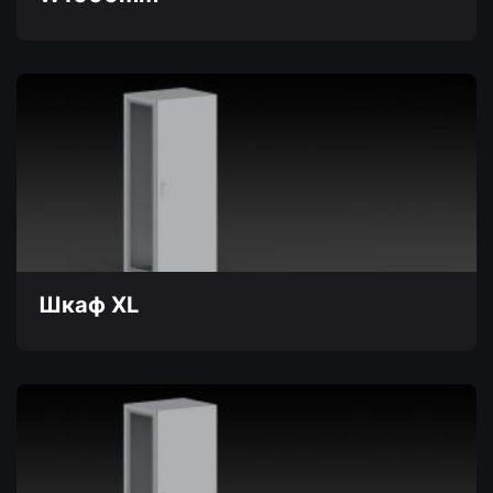
Этот
товар
имеет
несколько
вариаций.
Опции
можно
выбрать
на
странице
товара.
Шкаф XL
Этот
товар
имеет
несколько
вариаций.
Опции