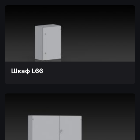
товар
имеет
несколько
вариаций.
Опции
можно
выбрать
на
странице
товара.
Шкаф L66
Этот
товар
имеет
несколько
вариаций.
Опции
можно
выбрать