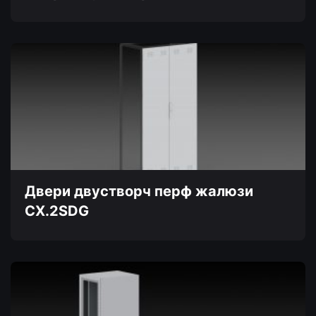
Этот
товар
имеет
несколько
вариаций.
Опции
можно
выбрать
на
странице
товара.
Двери двустворч перф жалюзи
CX.2SDG
Этот
товар
имеет
несколько
вариаций.