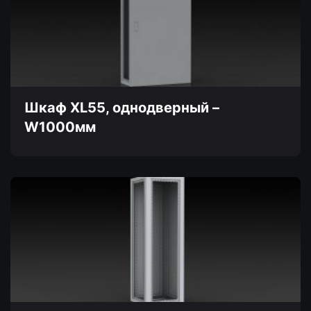
вариаций.
Опции
можно
выбрать
на
странице
товара.
Шкаф XL55, однодверный –
W1000мм
Этот
товар
имеет
несколько
вариаций.
Опции
можно
выбрать
на
странице