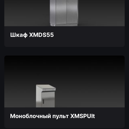
Опции
можно
выбрать
на
странице
товара.
Шкаф XMDS55
Этот
товар
имеет
несколько
вариаций.
Опции
можно
выбрать
на
странице
товара.
Моноблочный пульт XMSPUlt