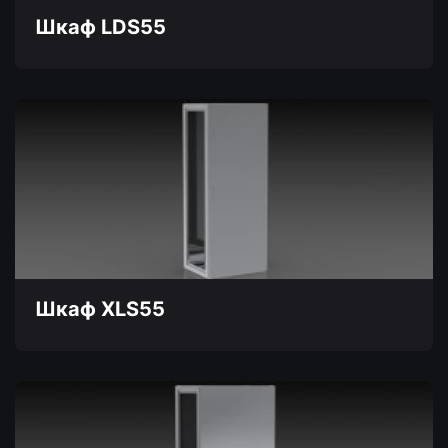
товара.
Шкаф LDS55
Этот
товар
имеет
несколько
вариаций.
Опции
можно
выбрать
на
странице
товара.
Шкаф XLS55
Этот
товар
имеет
несколько