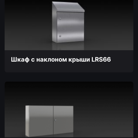
имеет
несколько
вариаций.
Опции
можно
выбрать
на
странице
товара.
Шкаф с наклоном крыши LRS66
Этот
товар
имеет
несколько
вариаций.
Опции
можно
выбрать
на
странице