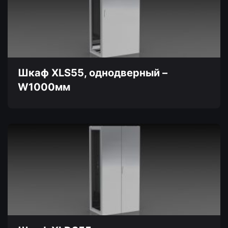
вариаций.
Опции
можно
выбрать
на
странице
товара.
Шкаф XLS55, однодверный –
W1000мм
Этот
товар
имеет
несколько
вариаций.
Опции
можно
выбрать
на
странице
товара.