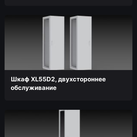
Этот
товар
имеет
несколько
вариаций.
Опции
можно
выбрать
на
странице
товара.
Шкаф XL55D2, двухстороннее
обслуживание
Этот
товар
имеет
несколько
вариаций.