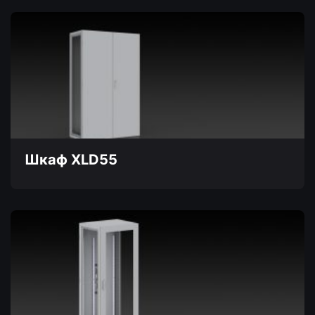
товар
имеет
несколько
вариаций.
Опции
можно
выбрать
на
странице
товара.
Шкаф XLD55
Этот
товар
имеет
несколько
вариаций.
Опции
можно
выбрать