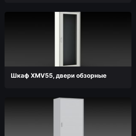
Этот
товар
имеет
несколько
вариаций.
Опции
можно
выбрать
на
странице
товара.
Шкаф XMV55, двери обзорные
Этот
товар
имеет
несколько
вариаций.
Опции
можно