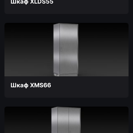
Шкаф XLDS55
Этот
товар
имеет
несколько
вариаций.
Опции
можно
выбрать
на
странице
товара.
Шкаф XMS66
Этот
товар
имеет
несколько
вариаций.