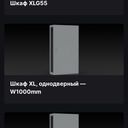
товара.
Шкаф XLG55
Этот
товар
имеет
несколько
вариаций.
Опции
можно
выбрать
на
странице
товара.
Шкаф XL, однодверный —
W1000mm
Этот
товар
имеет
несколько