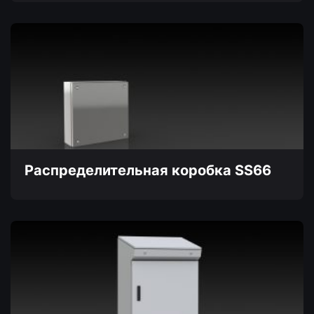
Этот
товар
имеет
несколько
вариаций.
Опции
можно
выбрать
на
странице
товара.
Распределительная коробка SS66
Этот
товар
имеет
несколько
вариаций.
Опции
можно