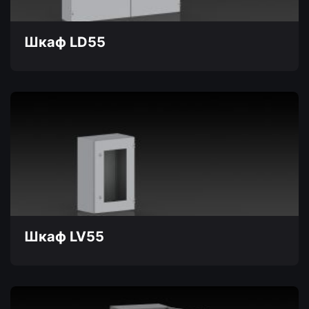
на
странице
товара.
Шкаф LD55
Этот
товар
имеет
несколько
вариаций.
Опции
можно
выбрать
на
странице
товара.
Шкаф LV55
Этот
товар
имеет