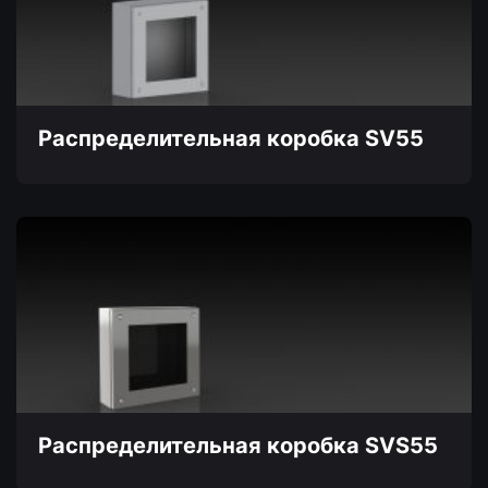
Опции
можно
выбрать
на
странице
товара.
Распределительная коробка SV55
Этот
товар
имеет
несколько
вариаций.
Опции
можно
выбрать
на
странице
товара.
Распределительная коробка SVS55