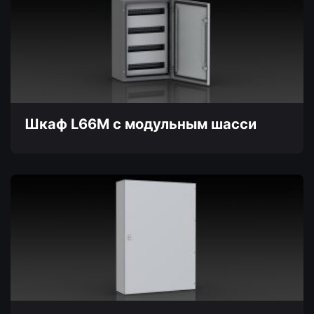
несколько
вариаций.
Опции
можно
выбрать
на
странице
товара.
Шкаф L66M с модульным шасси
Этот
товар
имеет
несколько
вариаций.
Опции
можно
выбрать
на
странице