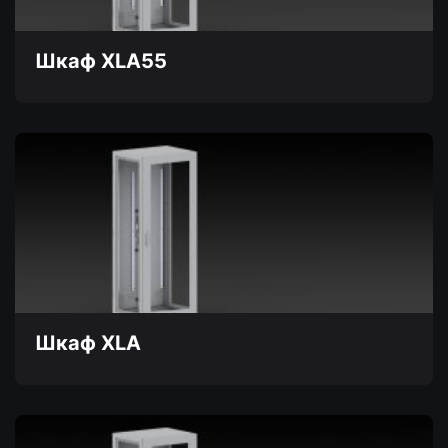
на
странице
товара.
Шкаф XLA55
Этот
товар
имеет
несколько
вариаций.
Опции
можно
выбрать
на
странице
товара.
Шкаф XLA
Этот
товар
имеет