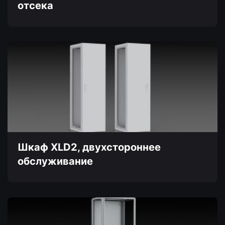
отсека
Этот
товар
имеет
несколько
вариаций.
Опции
можно
выбрать
на
странице
товара.
Шкаф XLD2, двухстороннее
обслуживание
Этот
товар
имеет
несколько