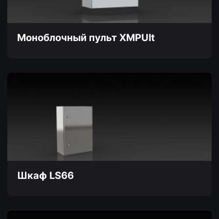
выбрать
на
странице
товара.
Моноблочный пульт XMPUlt
Этот
товар
имеет
несколько
вариаций.
Опции
можно
выбрать
на
странице
товара.
Шкаф LS66
Этот
товар