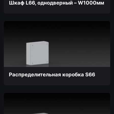
товара.
Шкаф L66, однодверный – W1000мм
Этот
товар
имеет
несколько
вариаций.
Опции
можно
выбрать
на
странице
товара.
Распределительная коробка S66
Этот
товар
имеет
несколько
вариаций.