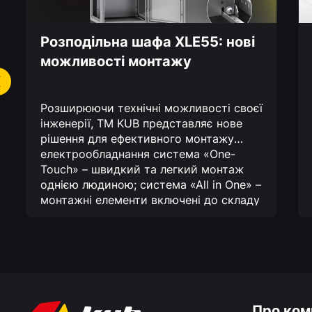
Розподільна шафа XLE55: нові
можливості монтажу
Розширюючи технічні можливості своєї
інженерії, TM KUB представляє нове
рішення для ефективного монтажу
електрообладнання
система «One-
Touch» – швидкий та легкий монтаж
однією людиною;
система «All in One» –
монтажні елементи включені до складу
шафи;
функціонал «Activedoor» –
збільшена несуча здатність дверей.
Завдяки новій можливості всі роботи з
монтажу пристроїв автоматизації та
електророзподілу стають максимально
ефективними та мінімально
витратними!
Про ком