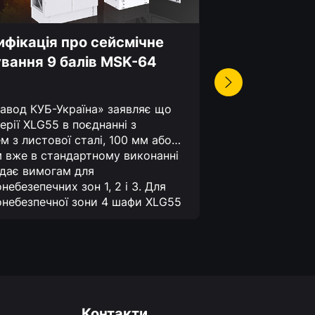
фікація про сейсмічне
Розподільн
вання 9 балів MSK-64
можливост
авод КУБ-Україна» заявляє що
Розширюючи т
ерії XLG55 в поєднанні з
інженерії, TM
м з листової сталі, 100 мм або
рішення для 
 вже в стандартному виконанні
електрообла
ідає вимогам для
Touch» – шви
небезепечних зон 1, 2 і 3. Для
однією люди
небезпечної зони 4 шафи XLG55
монтажні еле
 бути обладнані комплектом
шафи;
функціо
млетрусу в поєднанні з
збільшена нес
тною ручкою і сейсмостійким
Завдяки новій
м, та відповідають параметрам
монтажу прист
тенсивності землетрусу до 9
електророзпо
за шкалою MSK-64.*Оскільки слід
ефективними 
дати як порівняльний параметр,
витратними!
Контакти