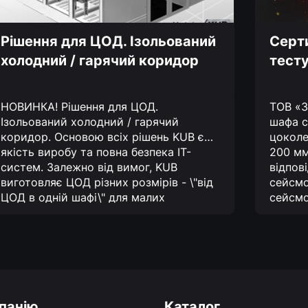
Рішення для ЦОД. Ізольований
Серти
холодний / гарячий коридор
тесту
НОВИНКА! Рішення для ЦОД.
ТОВ «З
Ізольований холодний / гарячий
шафа с
коридор.
Основою всіх рішень KUB є
цоколе
якість виробу та повна безпека IT-
200 мм
систем. Залежно від вимог, KUB
відпов
виготовляє ЦОД різних розмірів - \"від
сейсмо
ЦОД в одній шафі\" для малих
сейсмо
підприємств і інфраструктури великих
можуть
ЦОД.
Ще одна новинка від Заводу КУБ-
для зе
Україна - це нові IT-шафи, серії XL-3D.
комфор
Системна платформа XL-3D включає
цоколе
нові компоненти IT-інфраструктури,
для ін
стандартні опції і рішення по
балів 
будівництву та експлуатації ЦОД.
розгля
панію
Каталог