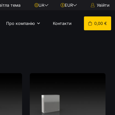
вітла тема
UA
EUR
Увійти
Про компанію
Контакти
0,00 €