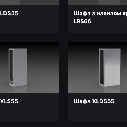
LDS55
Шафа з нахилом к
LRS66
Цей
товар
має
кілька
и
варіантів.
Параметри
можна
вибрати
на
сторінці
товару
XLS55
Шафа XLDS55
Цей
товар