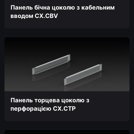
товару
Панель бічна цоколю з кабельним
вводом CX.CBV
Цей
товар
має
кілька
варіантів.
Параметри
можна
вибрати
на
сторінці
товару
Панель торцева цоколю з
перфорацією CX.CTP
Цей
товар