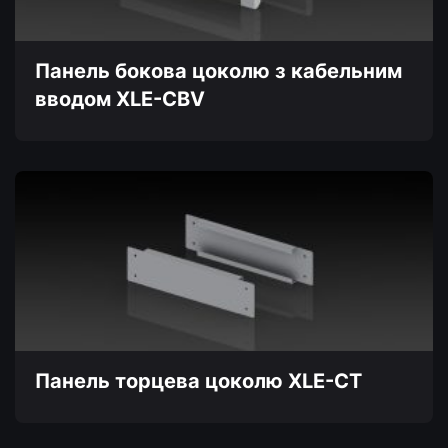
на
сторінці
товару
Панель бокова цоколю з кабельним
вводом XLE-CBV
Цей
товар
має
кілька
варіантів.
Параметри
можна
вибрати
на
сторінці
товару
Панель торцева цоколю XLE-CT
Цей