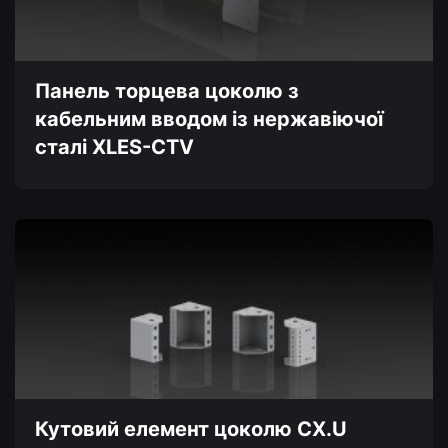
вибрати
на
сторінці
товару
Панель торцева цоколю з
кабельним вводом із нержавіючої
сталі XLES-CTV
Цей
товар
має
кілька
варіантів.
Параметри
можна
вибрати
на
сторінці
товару
Кутовий елемент цоколю CX.U