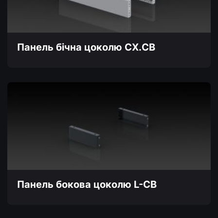
вибрати
на
сторінці
товару
Панель бічна цоколю CX.CB
Цей
товар
має
кілька
варіантів.
Параметри
можна
вибрати
на
сторінці
товару
Панель бокова цоколю L-CB
Цей