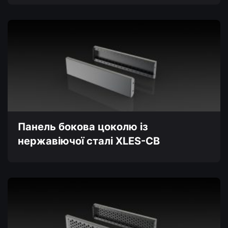
Цей
товар
має
кілька
варіантів.
Параметри
можна
вибрати
на
сторінці
товару
Панель бокова цоколю із
нержавіючої сталі XLES-CB
Цей
товар
має
кілька
варіантів.
Параметри