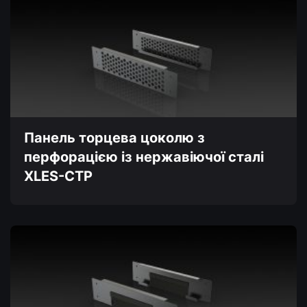
має
кілька
варіантів.
Параметри
можна
вибрати
на
сторінці
товару
Панель торцева цоколю з
перфорацією із нержавіючої сталі
XLES-CTP
Цей
товар
має
кілька
варіантів.
Параметри
можна