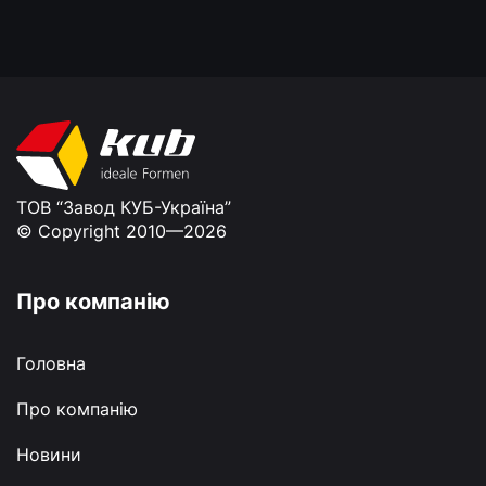
можливості всі роботи з монтажу пристроїв
автоматизації та електророзподілу стають
максимально ефективними та мінімально
витратними!
ТОВ “Завод КУБ-Україна”
© Copyright 2010—2026
Про компанію
Головна
Про компанію
Новини