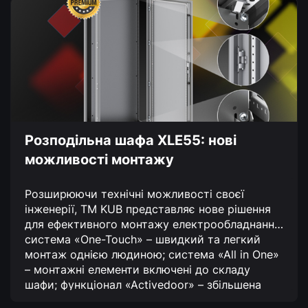
на
сторінці
товару
Розподільна шафа XLE55: нові
можливості монтажу
Розширюючи технічні можливості своєї
інженерії, TM KUB представляє нове рішення
для ефективного монтажу електрообладнання
система «One-Touch» – швидкий та легкий
монтаж однією людиною;
система «All in One»
– монтажні елементи включені до складу
шафи;
функціонал «Activedoor» – збільшена
несуча здатність дверей.
Завдяки новій