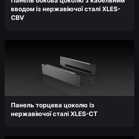
Панель бокова цоколю з кабельним
вводом із нержавіючої сталі XLES-
CBV
Цей
товар
має
кілька
варіантів.
Параметри
можна
вибрати
на
сторінці
товару
Панель торцева цоколю із
нержавіючої сталі XLES-CT
Цей
товар