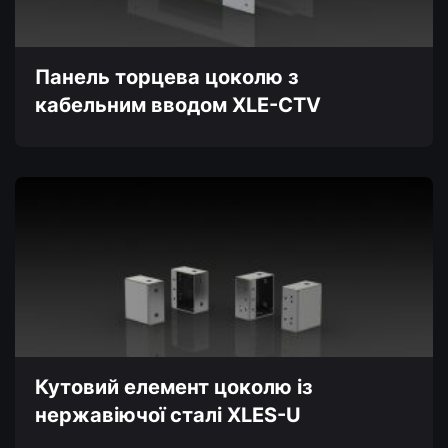
вибрати
на
сторінці
товару
Панель торцева цоколю з
кабельним вводом XLE-CTV
Цей
товар
має
кілька
варіантів.
Параметри
можна
вибрати
на
сторінці
товару
Кутовий елемент цоколю із
нержавіючої сталі XLES-U