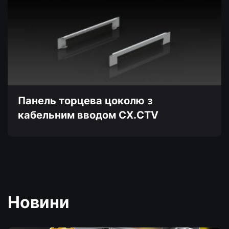
має
кілька
варіантів.
Параметри
можна
вибрати
на
сторінці
товару
Панель торцева цоколю з
кабельним вводом CX.CTV
Цей
товар
має
кілька
варіантів.
Новини
Параметри
можна
вибрати