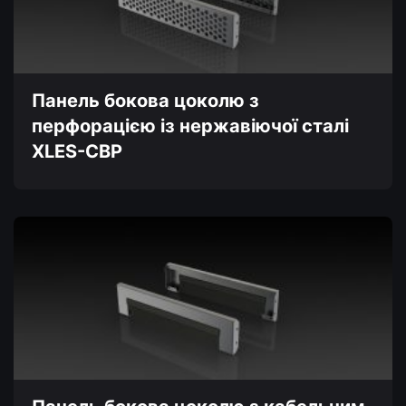
можна
вибрати
на
сторінці
товару
Панель бокова цоколю з
перфорацією із нержавіючої сталі
XLES-CBP
Цей
товар
має
кілька
варіантів.
Параметри
можна
вибрати
на
сторінці
товару