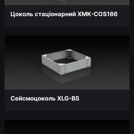
сторінці
товару
Цоколь стаціонарний XMK-COS166
Сейсмоцоколь XLG-BS
Цей
товар
має
кілька