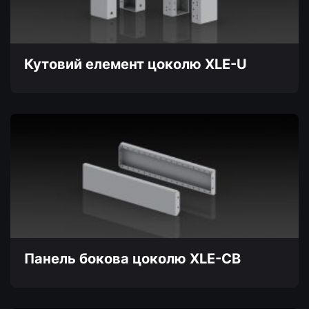
вибрати
на
сторінці
товару
Кутовий елемент цоколю XLE-U
Цей
товар
має
кілька
варіантів.
Параметри
можна
вибрати
на
сторінці
товару
Панель бокова цоколю XLE-CB
Цей