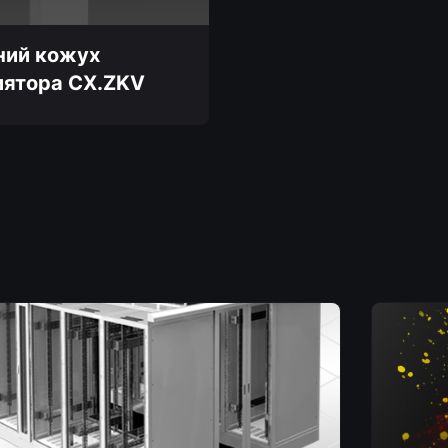
ний кожух
лятора CX.ZKV
и