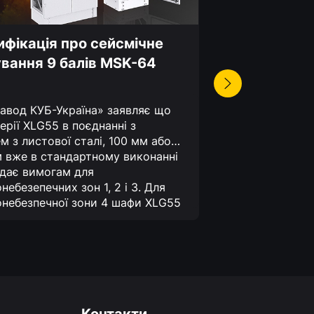
фікація про сейсмічне
Розподільн
вання 9 балів MSK-64
можливост
авод КУБ-Україна» заявляє що
Розширюючи т
ерії XLG55 в поєднанні з
інженерії, TM
м з листової сталі, 100 мм або
рішення для 
 вже в стандартному виконанні
електрообла
ідає вимогам для
Touch» – шви
небезепечних зон 1, 2 і 3. Для
однією люди
небезпечної зони 4 шафи XLG55
монтажні еле
 бути обладнані комплектом
шафи;
функціо
млетрусу в поєднанні з
збільшена нес
тною ручкою і сейсмостійким
Завдяки новій
м, та відповідають параметрам
монтажу прист
тенсивності землетрусу до 9
електророзпо
за шкалою MSK-64.*Оскільки слід
ефективними 
дати як порівняльний параметр,
витратними!