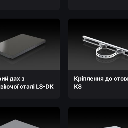
товар
має
кілька
и
варіантів.
Параметри
можна
вибрати
на
сторінці
товару
ий дах з
Кріплення до стов
віючої сталі LS-DK
KS
Цей
товар
має
кілька
варіантів.