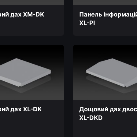
ий дах XM-DK
Панель інформаці
XL-PI
Цей
товар
має
кілька
и
варіантів.
Параметри
можна
вибрати
на
сторінці
товару
ий дах XL-DK
Дощовий дах дво
XL-DKD
Цей