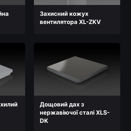
йна
Захисний кожух
вентилятора XL-ZKV
Цей
товар
має
кілька
варіантів.
Параметри
можна
вибрати
на
сторінці
товару
схилий
Дощовий дах з
нержавіючої сталі XLS-
DK