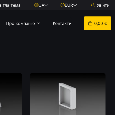
вітла тема
UA
EUR
Увійти
Про компанію
Контакти
0,00 €