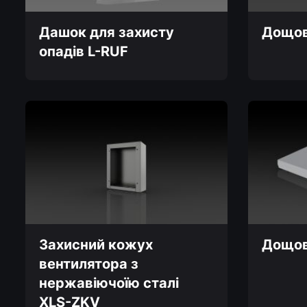
Дашок для захисту
Дощов
опадів L-RUF
Цей
товар
Цей
має
товар
кілька
має
варіантів.
кілька
Параметр
варіантів.
можна
Параметри
вибрати
можна
на
вибрати
сторінці
на
товару
сторінці
товару
Захисний кожух
Дощов
вентилятора з
Цей
нержавіючоїю сталі
товар
XLS-ZKV