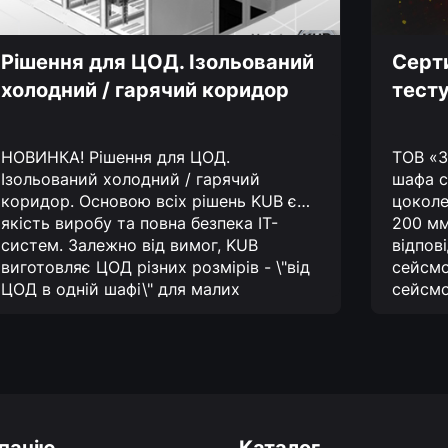
Рішення для ЦОД. Ізольований
Серти
холодний / гарячий коридор
тесту
НОВИНКА! Рішення для ЦОД.
ТОВ «З
Ізольований холодний / гарячий
шафа с
коридор.
Основою всіх рішень KUB є
цоколе
якість виробу та повна безпека IT-
200 мм
систем. Залежно від вимог, KUB
відпов
виготовляє ЦОД різних розмірів - \"від
сейсмо
ЦОД в одній шафі\" для малих
сейсмо
підприємств і інфраструктури великих
можуть
ЦОД.
Ще одна новинка від Заводу КУБ-
для зе
Україна - це нові IT-шафи, серії XL-3D.
комфор
Системна платформа XL-3D включає
цоколе
нові компоненти IT-інфраструктури,
для ін
стандартні опції і рішення по
балів 
будівництву та експлуатації ЦОД.
розгля