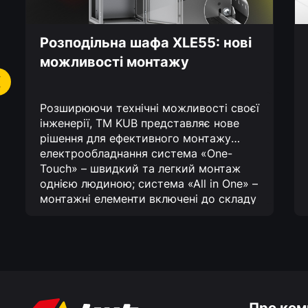
Розподільна шафа XLE55: нові
можливості монтажу
Розширюючи технічні можливості своєї
інженерії, TM KUB представляє нове
рішення для ефективного монтажу
електрообладнання
система «One-
Touch» – швидкий та легкий монтаж
однією людиною;
система «All in One» –
монтажні елементи включені до складу
шафи;
функціонал «Activedoor» –
збільшена несуча здатність дверей.
Завдяки новій можливості всі роботи з
монтажу пристроїв автоматизації та
електророзподілу стають максимально
ефективними та мінімально
витратними!